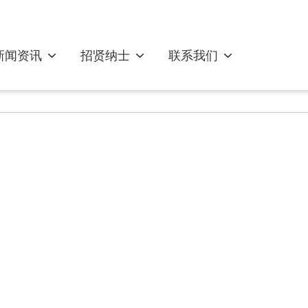
新闻资讯
招贤纳士
联系我们
饲喂器系列
王笼系列
育王系列