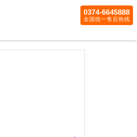
0374-6645888
全国统一售后热线
割脾机
转场用具