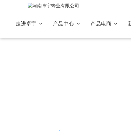
走进卓宇
产品中心
产品电商
巢蜜系列
蜂蜜瓶系列