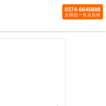
0374-6645888
全国统一售后热线
割脾机
转场用具