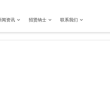
新闻资讯
招贤纳士
联系我们
饲喂器系列
王笼系列
育王系列